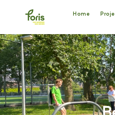
Home
Proj
B